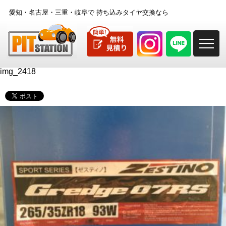
愛知・名古屋・三重・岐阜で
持ち込みタイヤ交換なら
M
img_2418