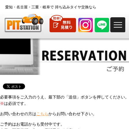
愛知・名古屋・三重・岐阜で
持ち込みタイヤ交換なら
M
必要事項をご入力のうえ、最下部の「送信」ボタンを押してください。
※
は必須です。
お問い合わせの方は
こちら
からお問い合わせ下さい。
ご予約はお電話からも受付中です。