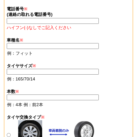
電話番号
※
(連絡の取れる電話番号)
ハイフン(-)なしでご記入ください
車種名
※
例：フィット
タイヤサイズ
※
例：165/70/14
本数
※
例：4本 例：前2本
タイヤ交換タイプ
※