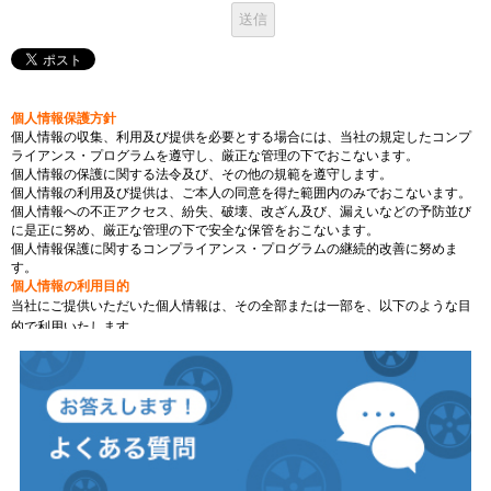
個人情報保護方針
個人情報の収集、利用及び提供を必要とする場合には、当社の規定したコンプ
ライアンス・プログラムを遵守し、厳正な管理の下でおこないます。
個人情報の保護に関する法令及び、その他の規範を遵守します。
個人情報の利用及び提供は、ご本人の同意を得た範囲内のみでおこないます。
個人情報への不正アクセス、紛失、破壊、改ざん及び、漏えいなどの予防並び
に是正に努め、厳正な管理の下で安全な保管をおこないます。
個人情報保護に関するコンプライアンス・プログラムの継続的改善に努めま
す。
個人情報の利用目的
当社にご提供いただいた個人情報は、その全部または一部を、以下のような目
的で利用いたします。
当社の商品・サービスをご提供するため
当社事業に関してお問合せ頂いた内容に適切にご回答するため
当社事業に関してご請求頂いた各種資料を発送するため
当社求人にご応募頂いた方の選考のため
当社求人にご応募頂いた方に対して、採否の結果を通知・ご連絡するため
アンケート調査を行い、当社の各種サービスに反映するため
当社の商品・サービスのご案内・サポート情報をご提供するため
当社の最新情報や各種セミナー、展示会の情報をご案内するため