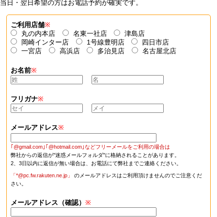
当日・翌日希望の方はお電話予約が確実です。
ご利用店舗
※
丸の内本店
名東一社店
津島店
岡崎インター店
1号線豊明店
四日市店
一宮店
高浜店
多治見店
名古屋北店
お名前
※
フリガナ
※
メールアドレス
※
｢@gmail.com｣｢@hotmail.com｣などフリーメールをご利用の場合は
弊社からの返信が"迷惑メールフォルダ"に格納されることがあります。
2、3日以内に返信が無い場合は、お電話にて弊社までご連絡ください。
「*@pc.fw.rakuten.ne.jp」
のメールアドレスはご利用頂けませんのでご注意くだ
さい。
メールアドレス（確認）
※