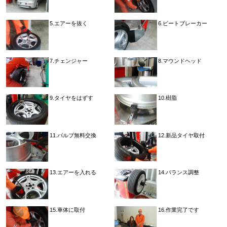
5.エアーを抜く
6.ビートブレーカー
7.チェンジャー
8.マウンドヘッド
9.タイヤをはずす
10.樹脂
11.バルブ無料交換
12.新品タイヤ取付
13.エアーを入れる
14.バランス調整
15.車体に取付
16.作業完了です