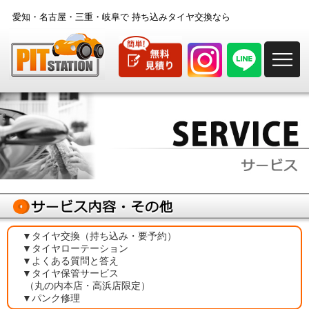
愛知・名古屋・三重・岐阜で
持ち込みタイヤ交換なら
M
▼タイヤ交換（持ち込み・要予約）
▼タイヤローテーション
▼よくある質問と答え
▼タイヤ保管サービス
（丸の内本店・高浜店限定）
▼パンク修理