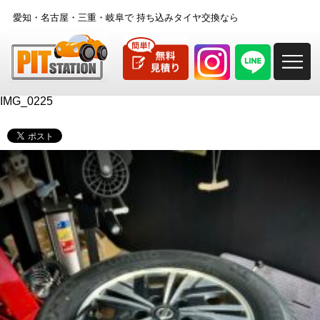
愛知・名古屋・三重・岐阜で
持ち込みタイヤ交換なら
M
IMG_0225