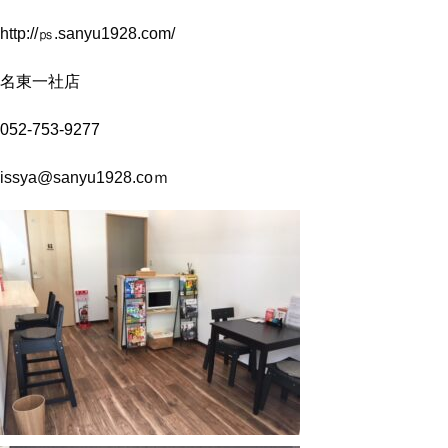
http://㎰.sanyu1928.com/
名東一社店
052-753-9277
issya@sanyu1928.coｍ