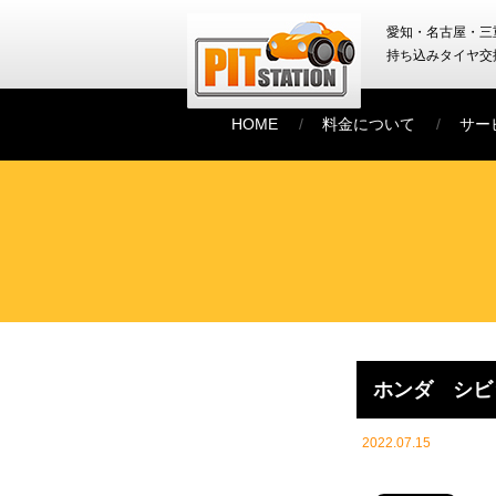
愛知・名古屋・三
持ち込みタイヤ交
HOME
料金について
サー
ホンダ シビ
2022.07.15