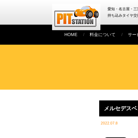
愛知・名古屋・三
持ち込みタイヤ交
HOME
料金について
サー
メルセデスベン
2022.07.8