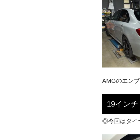
AMGのエン
19イン
◎今回はタイ