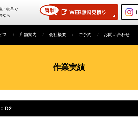
重・岐阜で
換なら
ビス
店舗案内
会社概要
ご予約
お問い合わせ
作業実績
：D2