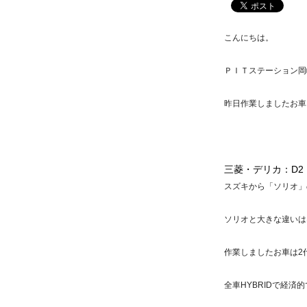
こんにちは。
ＰＩＴステーション岡
昨日作業しましたお車
三菱・デリカ：D2
スズキから「ソリオ」
ソリオと大きな違いは
作業しましたお車は2代
全車HYBRIDで経済