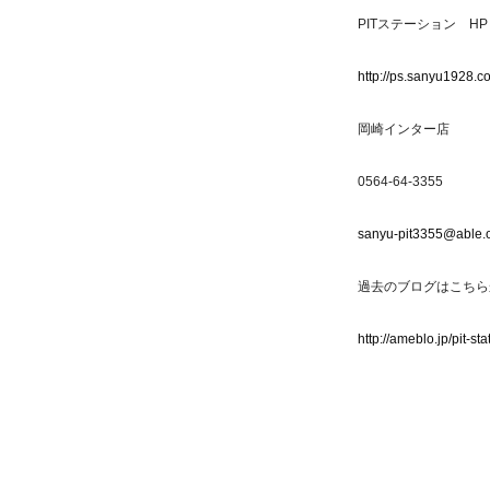
PITステーション HP
http://ps.sanyu1928.c
岡崎インター店
0564-64-3355
sanyu-pit3355@able.o
過去のブログはこちら
http://ameblo.jp/pit-sta