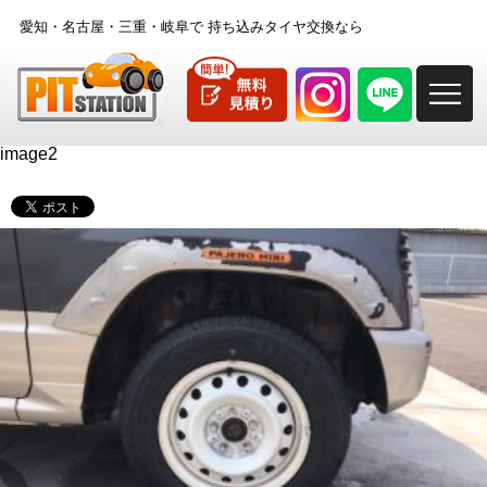
愛知・名古屋・三重・岐阜で
持ち込みタイヤ交換なら
M
image2