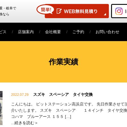
重・岐阜で
換なら
ビス
店舗案内
会社概要
ご予約
お問い合わせ
作業実績
スズキ スペーシア タイヤ交換
2022.07.29
こんにちは。 ピットステーション高浜店です。 先日作業させて
介いたします。 スズキ スペーシア １４インチ タイヤ交換
コハマ ブルーアース １５５ […]
...続きを読む＞