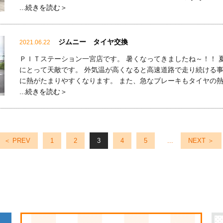
...続きを読む＞
ジムニー タイヤ交換
2021.06.22
ＰＩＴステーション一宮店です。 暑くなってきましたね～！！ 
にとって天敵です。 外気温が高くなると高速道路で走り続ける
に熱がたまりやすくなります。 また、急なブレーキもタイヤの熱量
...続きを読む＞
＜ PREV
1
2
3
4
5
...
NEXT ＞