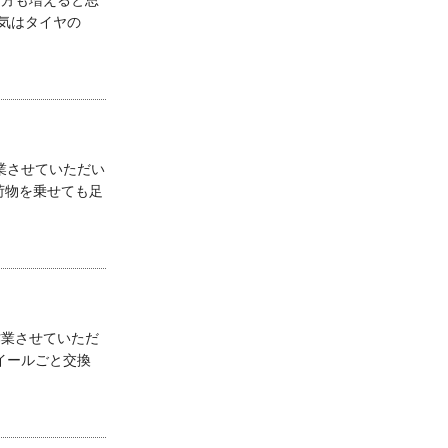
る方も増えると思
気はタイヤの
業させていただい
荷物を乗せても足
作業させていただ
イールごと交換