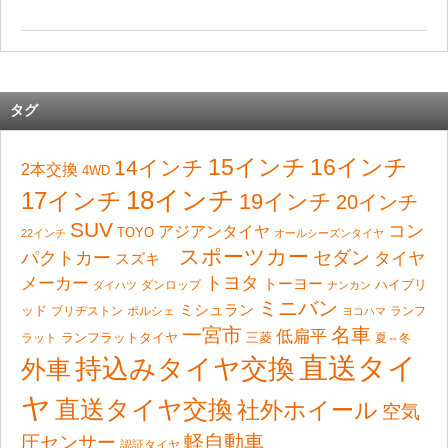
タグ
15インチ
16インチ
14インチ
2本交換
4WD
18インチ
17インチ
19インチ
20インチ
SUV
コン
アジアンタイヤ
TOYO
22インチ
オールシーズンタイヤ
スポーツカー
セダン
パクトカー
タイヤ
スズキ
トヨタ
メーカー
トーヨー
ハイブリ
ダンロップ
ダイハツ
ナンカン
ミニバン
ミシュラン
ッド
ブリヂストン
ポルシェ
ランフ
ヨコハマ
一宮市
名車
低扁平
ランフラットタイヤ
ラット
三菱
夏⇔冬
直送タイ
持込みタイヤ交換
外車
ヤ
直送タイヤ交換
社外ホイール
空気
軽自動車
圧センサー
認証タイヤ