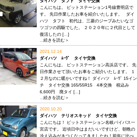
ダイハツ タフト タイヤ交換
こんにちは。 ピットステーション1号線豊明店で
す。 先日作業したお車を紹介いたします。 ダイ
ハツ タフト 初代は、三菱のジープみたいなゴ
ツゴツの四駆でした。 ２０２０年に２代目として
復活したの […]
...続きを読む＞
2021.12.14
ダイハツ ﾑｰｳﾞ タイヤ交換
こんにちは。 ピットステーション高浜店です。 先
日作業させて頂いたお車をご紹介いたします。 １
２月なのに暖かいですね！ ダイハツ ﾑｰｳﾞ 15イン
チ タイヤ交換 165/55R15 4本交換 税込み
6,600円 廃タイ […]
...続きを読む＞
2020.10.20
ダイハツ テリオスキッド タイヤ交換
こんにちは！ ピットステーション名岐バイパス一
宮店です。 近頃日中はまだいいですけど、朝晩の
冷え込みがきつくなってきましたね！前年に比べ