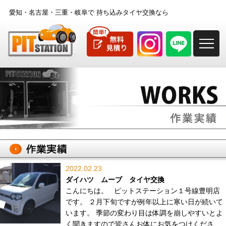
愛知・名古屋・三重・岐阜で
持ち込みタイヤ交換なら
M
2022.02.23
ダイハツ ムーブ タイヤ交換
こんにちは。 ピットステーション１号線豊明店
です。 ２月下旬ですが例年以上に寒い日が続いて
います。 季節の変わり目は体調を崩しやすいとよ
く聞きますので皆さんお体にお気をつけくださ