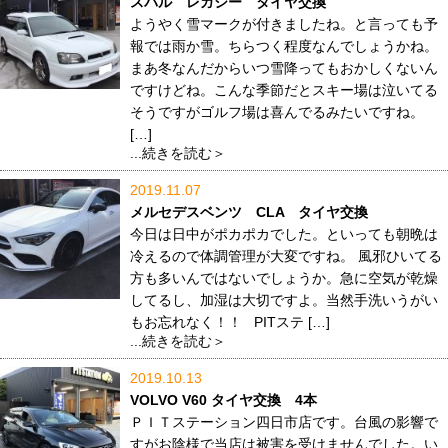
スバル レガシー タイヤ交換
ようやく雪マークが付きましたね。と言っても予
報では雨か雪。ちらつく程度なんでしょうかね。
まあ冬なんだからいつ雪降ってもおかしくないん
ですけどね。こんな季節だとスキー場は泣いてる
そうですがゴルフ場は喜んでるみたいですね。
[…]
...続きを読む＞
2019.11.07
メルセデスベンツ CLA タイヤ交換
今日は日中がポカポカでした。といっても朝晩は
冷えるので体調管理が大変ですね。 風邪ひいてる
方も多いんではないでしょうか。急に空気が乾燥
してるし、加湿は大切ですよ。当然手洗いうがい
もお忘れなく！！ PITステ […]
...続きを読む＞
2019.10.13
VOLVO V60 タイヤ交換 4本
ＰＩＴステーション四日市店です。台風の影響で
すがお陰様で当店は被害を受けませんでした。い