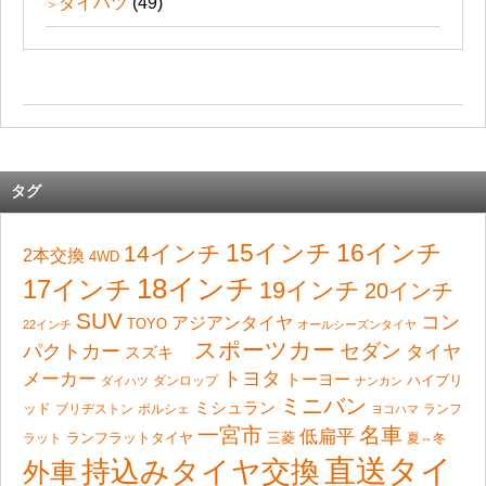
ダイハツ
(49)
タグ
15インチ
16インチ
14インチ
2本交換
4WD
18インチ
17インチ
19インチ
20インチ
SUV
コン
アジアンタイヤ
TOYO
22インチ
オールシーズンタイヤ
スポーツカー
セダン
パクトカー
タイヤ
スズキ
トヨタ
メーカー
トーヨー
ハイブリ
ダンロップ
ダイハツ
ナンカン
ミニバン
ミシュラン
ッド
ブリヂストン
ポルシェ
ランフ
ヨコハマ
一宮市
名車
低扁平
ランフラットタイヤ
ラット
三菱
夏⇔冬
直送タイ
持込みタイヤ交換
外車