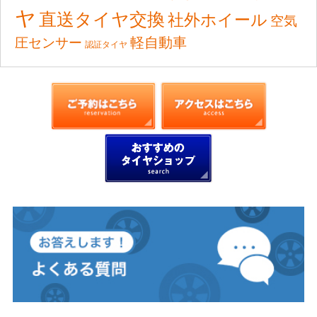
ヤ
直送タイヤ交換
社外ホイール
空気
軽自動車
圧センサー
認証タイヤ