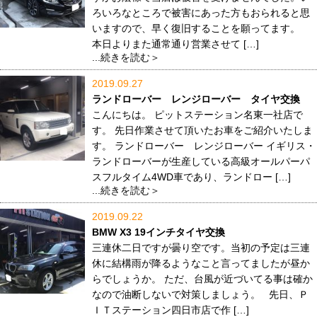
ろいろなところで被害にあった方もおられると思
いますので、早く復旧することを願ってます。
本日よりまた通常通り営業させて […]
...続きを読む＞
2019.09.27
ランドローバー レンジローバー タイヤ交換
こんにちは。 ピットステーション名東一社店で
す。 先日作業させて頂いたお車をご紹介いたしま
す。 ランドローバー レンジローバー イギリス・
ランドローバーが生産している高級オールパーパ
スフルタイム4WD車であり、ランドロー […]
...続きを読む＞
2019.09.22
BMW X3 19インチタイヤ交換
三連休二日ですが曇り空です。当初の予定は三連
休に結構雨が降るようなこと言ってましたが昼か
らでしょうか。 ただ、台風が近づいてる事は確か
なので油断しないで対策しましょう。 先日、Ｐ
ＩＴステーション四日市店で作 […]