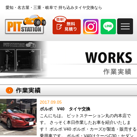
愛知・名古屋・三重・岐阜で
持ち込みタイヤ交換なら
M
2017.09.05
ボルボ V40 タイヤ交換
こんにちは。 ピットステーション丸の内本店で
す。 さっそく本日作業したお車を紹介いたしま
す！ ボルボ V40 ボルボ・カーズが製造・販売する
乗用車です。 ボルボ・V40はクーペC30・セダン