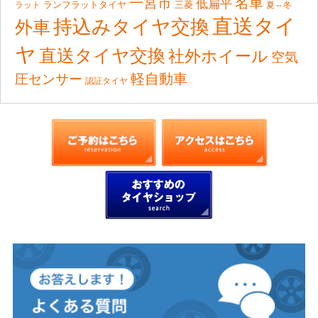
一宮市
名車
低扁平
ランフラットタイヤ
ラット
三菱
夏⇔冬
直送タイ
持込みタイヤ交換
外車
ヤ
直送タイヤ交換
社外ホイール
空気
軽自動車
圧センサー
認証タイヤ