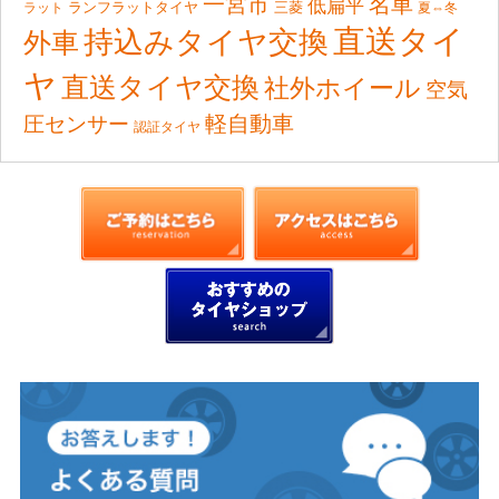
一宮市
名車
低扁平
ランフラットタイヤ
ラット
三菱
夏⇔冬
直送タイ
持込みタイヤ交換
外車
ヤ
直送タイヤ交換
社外ホイール
空気
軽自動車
圧センサー
認証タイヤ