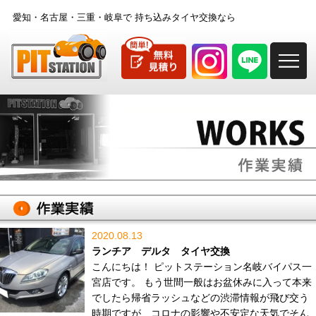
愛知・名古屋・三重・岐阜で
持ち込みタイヤ交換なら
M
2020.08.13
ランチア デルタ タイヤ交換
こんにちは！ ピットステーション名岐バイパス一
宮店です。 もう世間一般はお盆休みに入って本来
でしたら帰省ラッシュなどの渋滞情報が飛び交う
時期ですが、コロナの影響や不安定な天気でそん