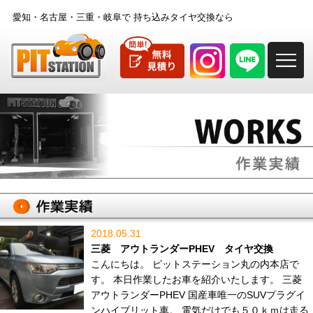
愛知・名古屋・三重・岐阜で
持ち込みタイヤ交換なら
M
2018.05.31
三菱 アウトランダーPHEV タイヤ交換
こんにちは。 ピットステーション丸の内本店で
す。 本日作業したお車を紹介いたします。 三菱
アウトランダーPHEV 国産車唯一のSUVプラグイ
ンハイブリット車。 電気だけでも５０ｋｍは走る