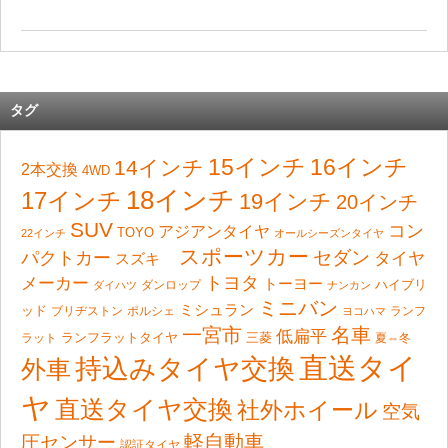
タグ
15インチ
16インチ
14インチ
2本交換
4WD
18インチ
17インチ
19インチ
20インチ
SUV
コン
アジアンタイヤ
TOYO
22インチ
オールシーズンタイヤ
スポーツカー
セダン
パクトカー
タイヤ
スズキ
トヨタ
メーカー
トーヨー
ハイブリ
ダンロップ
ダイハツ
ナンカン
ミニバン
ミシュラン
ッド
ブリヂストン
ポルシェ
ランフ
ヨコハマ
一宮市
名車
低扁平
ランフラットタイヤ
ラット
三菱
夏⇔冬
直送タイ
持込みタイヤ交換
外車
ヤ
直送タイヤ交換
社外ホイール
空気
軽自動車
圧センサー
認証タイヤ