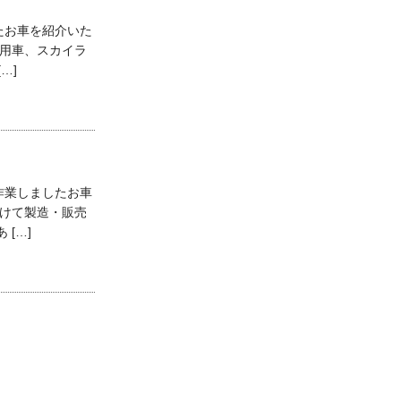
たお車を紹介いた
乗用車、スカイラ
…]
作業しましたお車
かけて製造・販売
[…]