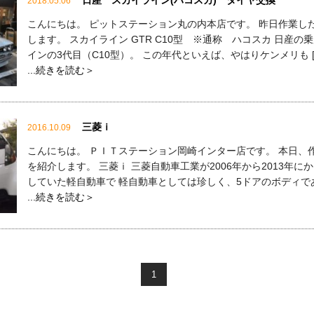
日産 スカイライン(ハコスカ) タイヤ交換
2018.05.06
こんにちは。 ピットステーション丸の内本店です。 昨日作業し
します。 スカイライン GTR C10型 ※通称 ハコスカ 日産の
インの3代目（C10型）。 この年代といえば、やはりケンメリも [
...続きを読む＞
三菱ｉ
2016.10.09
こんにちは。 ＰＩＴステーション岡崎インター店です。 本日、
を紹介します。 三菱ｉ 三菱自動車工業が2006年から2013年に
していた軽自動車で 軽自動車としては珍しく、5ドアのボディであ 
...続きを読む＞
1