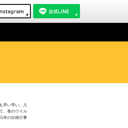
も早い早い。入
て。巷のウイル
日本の伝統行事