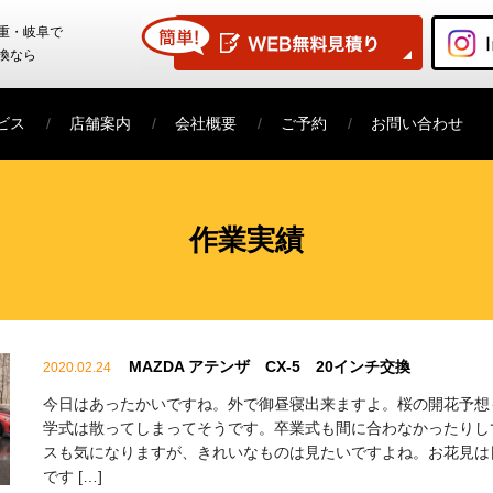
重・岐阜で
換なら
ビス
店舗案内
会社概要
ご予約
お問い合わせ
作業実績
MAZDA アテンザ CX-5 20インチ交換
2020.02.24
今日はあったかいですね。外で御昼寝出来ますよ。桜の開花予想
学式は散ってしまってそうです。卒業式も間に合わなかったりし
スも気になりますが、きれいなものは見たいですよね。お花見は
です […]