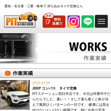
愛知・名古屋・三重・岐阜で
持ち込みタイヤ交換なら
M
2020.03.08
JEEP コンパス タイヤ交換
PITステーション四日市店です。今日は作業中汗だ
らだらでした。暑い！！そして落ち着くと体が冷
えて風邪ひくパターンの一日です。 健康には気を
付けないといけない時期です。特に今年は手洗