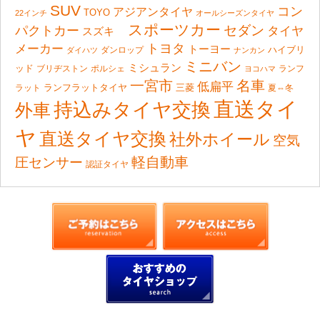
SUV
コン
アジアンタイヤ
TOYO
22インチ
オールシーズンタイヤ
スポーツカー
セダン
パクトカー
タイヤ
スズキ
トヨタ
メーカー
トーヨー
ハイブリ
ダンロップ
ダイハツ
ナンカン
ミニバン
ミシュラン
ッド
ブリヂストン
ポルシェ
ランフ
ヨコハマ
一宮市
名車
低扁平
ランフラットタイヤ
ラット
三菱
夏⇔冬
直送タイ
持込みタイヤ交換
外車
ヤ
直送タイヤ交換
社外ホイール
空気
軽自動車
圧センサー
認証タイヤ