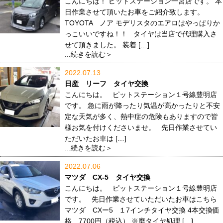
こんにちは！ ピットステーション一宮店です。 本
日作業させて頂いたお車をご紹介致します。
TOYOTA ノア モデリスタのエアロはやっぱりか
っこいいですね！！ タイヤは当店で代理購入さ
せて頂きました。 装着 […]
...続きを読む＞
2022.07.13
日産 リーフ タイヤ交換
こんにちは。 ピットステーション１号線豊明店
です。 急に雨が降ったり気温が高かったりと不安
定な天気が多く、熱中症の危険もありますので皆
様お気を付けくださいませ。 先日作業させてい
ただいたお車は […]
...続きを読む＞
2022.07.06
マツダ CX-5 タイヤ交換
こんにちは。 ピットステーション１号線豊明店
です。 先日作業させていただいたお車はこちら
マツダ CXー5 １7インチタイヤ交換 4本交換価
格 7700円（税込） ※廃タイヤ処理 […]