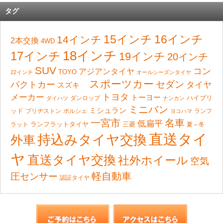
タグ
15インチ
16インチ
14インチ
2本交換
4WD
18インチ
17インチ
19インチ
20インチ
SUV
コン
アジアンタイヤ
TOYO
22インチ
オールシーズンタイヤ
スポーツカー
セダン
パクトカー
タイヤ
スズキ
トヨタ
メーカー
トーヨー
ハイブリ
ダンロップ
ダイハツ
ナンカン
ミニバン
ミシュラン
ッド
ブリヂストン
ポルシェ
ランフ
ヨコハマ
一宮市
名車
低扁平
ランフラットタイヤ
ラット
三菱
夏⇔冬
直送タイ
持込みタイヤ交換
外車
ヤ
直送タイヤ交換
社外ホイール
空気
軽自動車
圧センサー
認証タイヤ