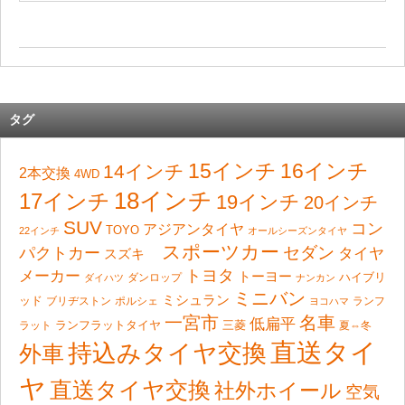
タグ
15インチ
16インチ
14インチ
2本交換
4WD
18インチ
17インチ
19インチ
20インチ
SUV
コン
アジアンタイヤ
TOYO
22インチ
オールシーズンタイヤ
スポーツカー
セダン
パクトカー
タイヤ
スズキ
トヨタ
メーカー
トーヨー
ハイブリ
ダンロップ
ダイハツ
ナンカン
ミニバン
ミシュラン
ッド
ブリヂストン
ポルシェ
ランフ
ヨコハマ
一宮市
名車
低扁平
ランフラットタイヤ
ラット
三菱
夏⇔冬
直送タイ
持込みタイヤ交換
外車
ヤ
直送タイヤ交換
社外ホイール
空気