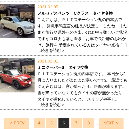
2021.02.05
メルセデスベンツ Cクラス タイヤ交換
こんにちは、ＰＩＴステーション丸の内本店で
す。 緊急事態宣言の延長が決定しましたね、まだ
まだ旅行や県外へのお出かけは 中々難しいご状況
ですがコロナも落ち着き、お車で長距離のお出か
け、旅行を 予定されている方はタイヤの点検 […]
...続きを読む＞
2021.02.01
ミニクーパーS タイヤ交換
ＰＩＴステーション丸の内本店です。 本日から2
月に入りましたがまだまだ寒いですね。 最近でも
冷え込む日は、窓が凍ったり、路面が凍ります。
雪が降っていなくてもタイヤの溝が無かったり、
タイヤが劣化していると、 スリップや事 […]
...続きを読む＞
＜ PREV
...
4
5
6
7
8
...
NEXT ＞