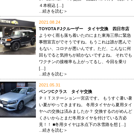
４本税込 […]
...続きを読む＞
2021.08.24
TOYOTA FJクルーザー タイヤ交換 四日市店
ようやく雨も落ち着いたのにまた東海三県に緊急
事態宣言がでそうですね。もうこれは誰が悪んで
もない、コロナが悪いんです。ただ、こんなに何
回もでると気持ちが続かないですよね。 それでも
ワクチンの接種率も上がってるし、今回を乗り
[…]
...続きを読む＞
2021.05.31
ベンツCクラス タイヤ交換
ＰＩＴステーション一宮店です。 もうすぐ暑い暑
い夏がやってきますね。 冬用タイヤから夏用タイ
ヤへの交換は済みましたか？ 交換するのがめんど
くさいからとまだ冬用タイヤを付けている方必
見！！ ■冬用タイヤは氷点下の氷雪路を想 […]
...続きを読む＞