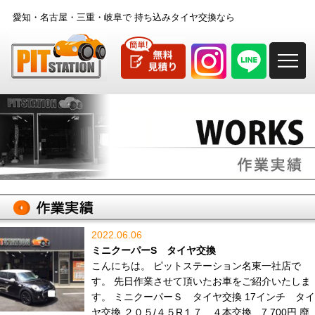
愛知・名古屋・三重・岐阜で
持ち込みタイヤ交換なら
M
2022.06.06
ミニクーパーS タイヤ交換
こんにちは。 ピットステーション名東一社店で
す。 先日作業させて頂いたお車をご紹介いたしま
す。 ミニクーパーＳ タイヤ交換 17インチ タイ
ヤ交換 ２０５/４５R１７ ４本交換 7,700円 廃